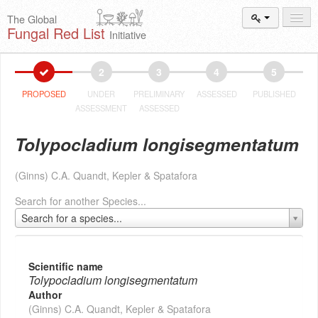
The Global
Fungal Red List
Initiative
Events and
Workshops
2
3
4
5
Species
Search
PROPOSED
UNDER
PRELIMINARY
ASSESSED
PUBLISHED
ASSESSMENT
ASSESSED
Add New
Proposal
Tolypocladium longisegmentatum
Summary
and Statistics
(Ginns) C.A. Quandt, Kepler & Spatafora
About
The Initiative
Search for another Species...
Activities
2025–2026
Search for a species...
Scientific name
Tolypocladium longisegmentatum
Author
(Ginns) C.A. Quandt, Kepler & Spatafora