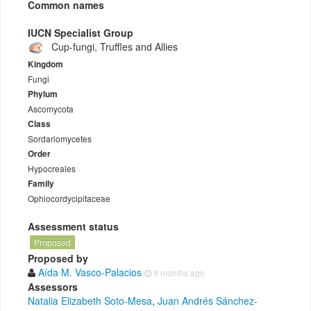
Common names
IUCN Specialist Group
Cup-fungi, Truffles and Allies
Kingdom
Fungi
Phylum
Ascomycota
Class
Sordariomycetes
Order
Hypocreales
Family
Ophiocordycipitaceae
Assessment status
Proposed
Proposed by
Aída M. Vasco-Palacios
9 months ago
Assessors
Natalia Elizabeth Soto-Mesa
,
Juan Andrés Sánchez-